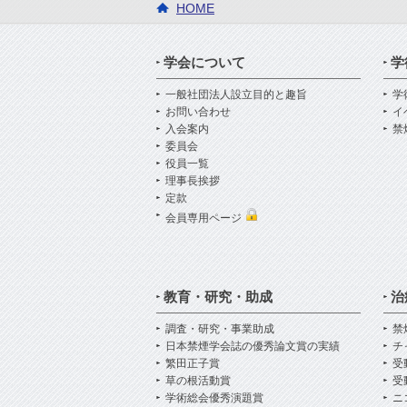
HOME
学会について
学
一般社団法人設立目的と趣旨
学
お問い合わせ
イ
入会案内
禁
委員会
役員一覧
理事長挨拶
定款
会員専用ページ
教育・研究・助成
治
調査・研究・事業助成
禁
日本禁煙学会誌の優秀論文賞の実績
チ
繁田正子賞
受
草の根活動賞
受
学術総会優秀演題賞
ニ