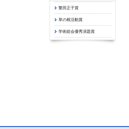
繁田正子賞
草の根活動賞
学術総会優秀演題賞