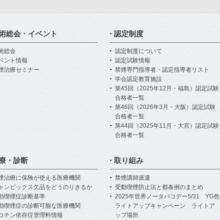
術総会・イベント
認定制度
術総会
認定制度について
ベント情報
認定試験情報
煙治療セミナー
禁煙専門指導者・認定指導者リスト
学会認定教育施設
第45回（2025年12月・福島）認定試験
合格者一覧
第46回（2026年3月・大阪）認定試験
合格者一覧
第44回（2025年11月・大宮）認定試験
合格者一覧
療・診断
取り組み
煙治療に保険が使える医療機関
禁煙講師派遣
ャンピックス欠品をどうのりきるか
受動喫煙防止法と都条例のまとめ
動喫煙症診断基準
2025年世界ノータバコデー5/31 YG色
動喫煙症の診断可能な医療機関
ライトアップキャンペーン ライトア
コチン依存症管理料情報
ップ場所