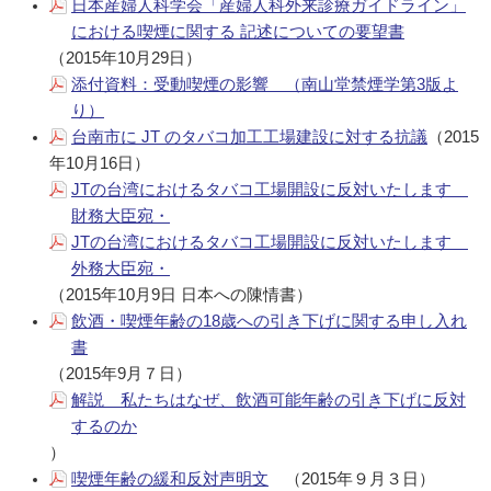
日本産婦人科学会「産婦人科外来診療ガイドライン」
における喫煙に関する 記述についての要望書
（2015年10月29日）
添付資料：受動喫煙の影響 （南山堂禁煙学第3版よ
り）
台南市に JT のタバコ加工工場建設に対する抗議
（2015
年10月16日）
JTの台湾におけるタバコ工場開設に反対いたします
財務大臣宛・
JTの台湾におけるタバコ工場開設に反対いたします
外務大臣宛・
（2015年10月9日 日本への陳情書）
飲酒・喫煙年齢の18歳への引き下げに関する申し入れ
書
（2015年9月７日）
解説 私たちはなぜ、飲酒可能年齢の引き下げに反対
するのか
）
喫煙年齢の緩和反対声明文
（2015年９月３日）