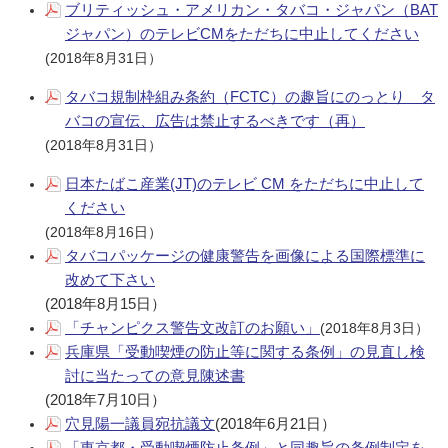
ブリティッシュ・アメリカン・タバコ・ジャパン（BAT
ジャパン）のテレビCMをただちに中⽌してください
(2018年8月31日）
タバコ規制枠組み条約（FCTC）の趣旨にのっとり タ
バコの宣伝、広告は禁止するべきです（再）
(2018年8月31日）
日本たばこ産業(JT)のテレビ CM をただちに中止して
ください
(2018年8月16日）
タバコパッケージの健康警告を画像による国際標準に
改めて下さい
(2018年8月15日）
「チャンピクス警告文改訂のお願い」
(2018年8月3日）
兵庫県「受動喫煙の防止等に関する条例」の見直し検
討に当たっての意見陳述書
(2018年7月10日）
穴見陽一議員宛抗議文
(2018年6月21日）
「東京都・受動喫煙防止条例」と同趣旨の条例制定を