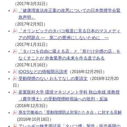
（2017年3月31日）
「健康増進法改正案の改悪についての日本禁煙学会緊
急声明」
（2017年2月9日）
「オリンピックのタバコ報道に見る日本のマスメディ
アの問題点 ― 第二の豊洲にしないために ―
（2017年1月31日）
「タバコを自由に吸える店」と「形だけ分煙の店」を
なくすことが 外食業界の未来を作る道である
（2017年1月16日）
IQOSなどの情報開示請求
（2016年12月29日）
受動喫煙のない おもてなしの要請文
（2016年12月20
日）
産業医科大学 環境マネジメント学科 秋山幸雄 准教授
（農学博士）の受動喫煙軽視論への批判・反論
（2016年12月3日）
厚生労働省の「受動喫煙防止対策たたき台」に対する見解
(2016年10月18日）
アレルギー検査用試薬「タバコ煙」製造・販売再開の