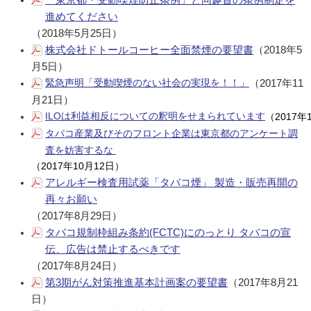
進めてください
（2018年5月25日）
株式会社ドトールコーヒー全面禁煙の要望書
（2018年5
月5日）
緊急声明「受動喫煙のない社会の実現を！！」
（2017年11
月21日）
ILOは利益相反についての釈明をせまられています
（2017年
タバコ産業及びそのフロント企業は東京都のアンケート調
査を妨害するな
（2017年10月12日）
アレルギー検査用試薬「タバコ煙」 製造・販売再開の
再々お願い
（2017年8月29日）
タバコ規制枠組み条約(FCTC)にのっとり タバコの宣
伝、広告は禁止するべきです
（2017年8月24日）
第3期がん対策推進基本計画案の要望書
（2017年8月21
日）