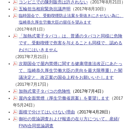
コンビニでの陳列販売は許されない
（2017年8月21日）
五輪担当相宛緊急抗議声明
（2017年8月10日）
臨時国会で、受動喫煙防止法案を骨抜きにさせない為に、
塩崎恭久厚生労働大臣の留任を望みます
（2017年8月1日）
「加熱式電子タバコ」は、普通のタバコと同様に危険
です。受動喫煙で危害を与えることも同様で、認める
わけにはいきません
（2017年7月21日）
次期国会で屋内禁煙に関する健康増進法改正にあたっ
て、塩崎恭久厚生労働大臣の意向を最大限尊重した閣
議決定と、改正案の国会上程をお願いいたします
（2017年7月17日）
加熱式電子タバコの危険性
（2017年7月4日）
屋内全面禁煙（厚生労働省原案）を要望します
（2017
年5月24日）
面積で分けてはいけない理由
（2017年4月28日）
御社の世論調査および報道の在り方について。産経/
FNN合同世論調査