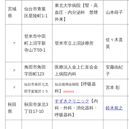
東北大学病院【腎・高
宮城
仙台市青葉
血圧・内分泌科 禁煙
山本蒔子
県
区星陵町1-1
外来】
登米市中田
佐々木直
〃
町上沼字新
登米市立上沼診療所
英
寺山下59-1
角田市角田
医療法人金上仁友会金
安藤由紀
〃
字田町123
上病院内科
子
【
呼吸器
仙台市泉区七北
仙台徳洲会病院
〃
宮本 彰
科
】
田字駕籠沢１５
(2021/5/13)
すずきクリニック
【内
秋田
秋田市泉北3
科・外科・消化器科・
鈴木裕之
県
丁目17-10
呼吸器科】