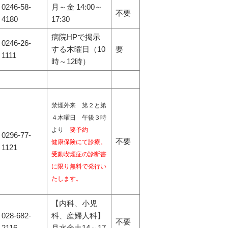
0246-58-
月～金 14:00～
不要
4180
17:30
病院HPで掲示
0246-26-
する木曜日（10
要
1111
時～12時）
禁煙外来 第２と第
４木曜日 午後３時
より
要予約
0296-77-
不要
健康保険にて診療。
1121
受動喫煙症の診断書
に限り無料で発行い
たします。
【内科、小児
028-682-
科、産婦人科】
不要
2116
月水金土14～17