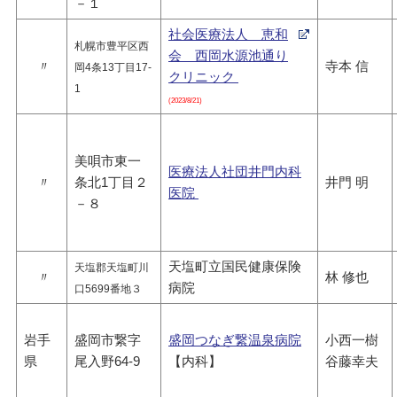
－１
社会医療法人 恵和
札幌市豊平区西
会 西岡水源池通り
〃
寺本 信
岡4条13丁目17-
クリニック
1
(2023/8/21)
美唄市東一
医療法人社団井門内科
〃
条北1丁目２
井門 明
医院
－８
天塩町立国民健康保険
天塩郡天塩町川
〃
林 修也
病院
口5699番地３
岩手
盛岡市繋字
盛岡つなぎ繋温泉病院
小西一樹
県
尾入野64-9
【内科】
谷藤幸夫