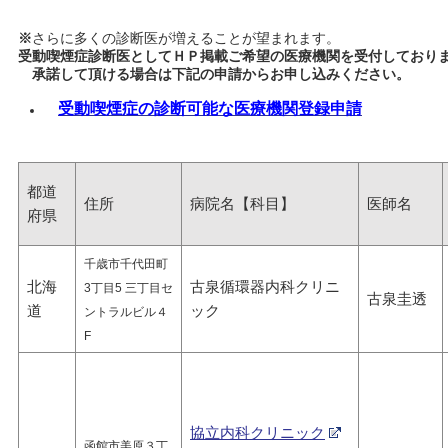
※
さらに多くの診断医が増えることが望まれます。
受動喫煙症診断医としてＨＰ掲載ご希望の医療機関を受付しており
承諾して頂ける場合は下記の申請からお申し込みください。
受動喫煙症の診断可能な医療機関登録申請
都道
住所
病院名【科目】
医師名
府県
千歳市千代田町
北海
古泉循環器内科クリニ
3丁目5 三丁目セ
古泉圭透
道
ック
ントラルビル４
F
協立内科クリニック
函館市美原３丁