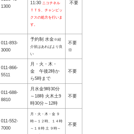
11:30
不要
ニコチネル
1300
ＴＴＳ、チャンピッ
クスの処方を行いま
す。
予約制 水金
※紹
011-893-
不要
介状はあればより良
3000
※
い
月・火・木・
011-866-
金 午後2時か
不要
5511
ら5時まで
月水金9時30分
011-688-
～18時 火木土9
不要
8810
時30分～12時
月・火・木・金 ９
011-552-
時～１２時、１４時
不要
7000
～１８時 土 ９時～