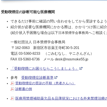
受動喫煙症の診断可能な医療機関
できるだけ事前に確認の問い合わせをしてから受診するよ
紹介状が必要な医療機関にかかる際は、かかりつけ医に紹
(紹介状入手困難な場合は以下
日本禁煙学会事務局
へご相談く
一般社団法人 日本禁煙学会事務局
〒162-0063 新宿区市谷薬王寺町30‐5‐201
電話 03‐5360‐8233 （ごみむなし、ヤニさんざん）
FAX 03‐5360‐6736 メール desk@nosmoke55.jp
「受動喫煙にお困りならこうしましょう」
参考
受動喫煙症診断基準
受動喫煙症の受診の手順（患者さんへ）
診断書の例
医療用禁煙補助薬欠品＆品薄状況における外来禁煙治療の