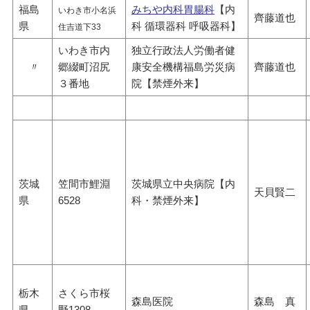
福島
みちや内科胃腸科
【内
いわき市小名浜
齊藤道也
県
科 循環器科 呼吸器科】
住吉道下33
いわき市内
独立行政法人労働者健
〃
郷綴町沼尻
康安全機構福島労災病
齊藤道也
３番地
院【禁煙外来】
茨城
笠間市鯉淵
茨城県立中央病院【内
天貝賢二
県
6528
科・禁煙外来】
栃木
さくら市桜
森島医院
森島 真
県
野1308