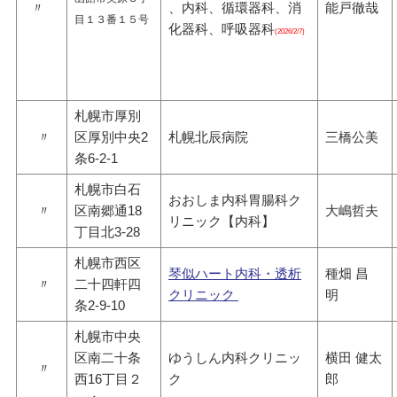
〃
、内科、循環器科、消
能戸徹哉
目１３番１５号
化器科、呼吸器科
(2026/2/7)
札幌市厚別
〃
区厚別中央2
札幌北辰病院
三橋公美
条6-2-1
札幌市白石
おおしま内科胃腸科ク
〃
区南郷通18
大嶋哲夫
リニック【内科】
丁目北3-28
札幌市西区
琴似ハート内科・透析
種畑 昌
〃
二十四軒四
クリニック
明
条2-9-10
札幌市中央
区南二十条
ゆうしん内科クリニッ
横田 健太
〃
西16丁目２
ク
郎