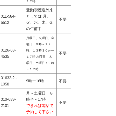
１２時
受動喫煙症外来
011-584-
としては 月、
不要
5512
火、水、木、金
の午前中
月曜日、火曜日、金
曜日：９時－１２
0126-63-
時、１３時３０分ー
不要
4535
１７時 水曜日、木
曜日、土曜日：９時
－１２時
01632-2 -
9時ー16時
不要
1058
月～土曜日 ８
019-689-
時半～17時
不要
2101
できれば電話で
予約して下さい