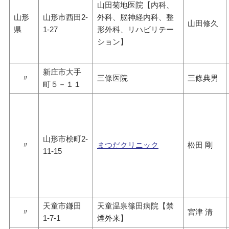
山田菊地医院【内科、
山形
山形市西田2-
外科、脳神経内科、整
山田修久
県
1-27
形外科、リハビリテー
ション】
新庄市大手
〃
三條医院
三條典男
町５－１１
山形市桧町2-
〃
まつだクリニック
松田 剛
11-15
天童市鎌田
天童温泉篠田病院【禁
〃
宮津 清
1-7-1
煙外来】