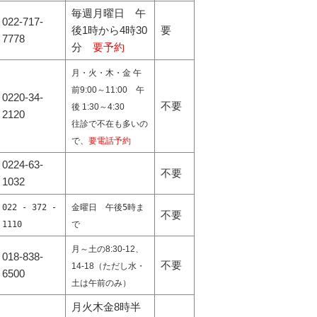
毎週月曜日 午
022-717-
後1時から4時30
要
7778
分
要予約
月・火・木・金 午
前9:00～11:00 午
0220-34-
不要
後 1:30～4:30
2120
往診で不在も多いの
で、
要電話予約
0224-63-
不要
1032
022 - 372 -
金曜日 午後5時ま
不要
1110
で
月～土の8:30-12、
018-838-
不要
14-18（ただし水・
6500
土は午前のみ）
月火木金8時半