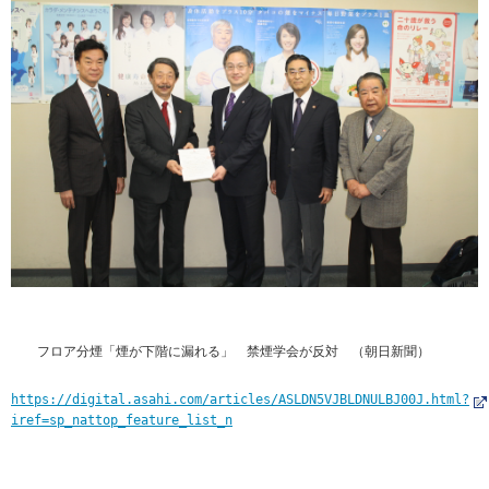
フロア分煙「煙が下階に漏れる」 禁煙学会が反対 （朝日新聞）
https://digital.asahi.com/articles/ASLDN5VJBLDNULBJ00J.html?
iref=sp_nattop_feature_list_n